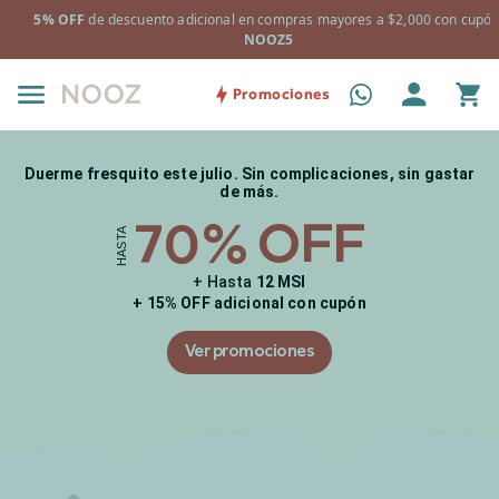
 cupón:
+ Almohadas Essential 2 pack de regalo en la compra de Nooz
y/o Prime Fresh.
Promociones
Duerme fresquito este julio. Sin complicaciones, sin gastar
de más.
OFF
70%
HASTA
+ Hasta
12 MSI
+ 15% OFF adicional con cupón
Ver promociones