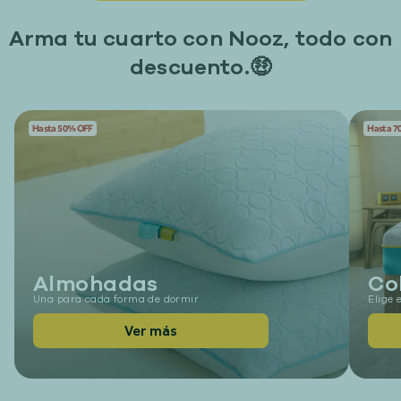
Arma tu cuarto con Nooz, todo con
descuento.🤑
Hasta 50% OFF
Hasta 7
Almohadas
Co
Una para cada forma de dormir
Elige 
Ver más