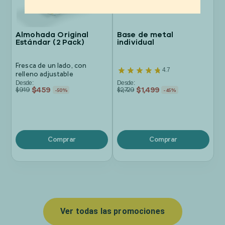
Almohada Original
Base de metal
Estándar (2 Pack)
individual
Fresca de un lado, con
4.7
relleno adjustable
Desde:
Desde:
$
459
$
1,499
$919
$2,729
-50%
-45%
Comprar
Comprar
Ver todas las promociones