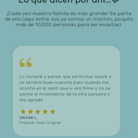
Lo que dicen por ahí...💬
¡Cada vez nuestra familia es más grande! Se parte
de ella (aquí entre nos ya somos un montón, poquito
más de 10,000 personas para ser exactos).
é y pensé que sería muy suave y
Excele
ía buen soporte pero cuando me
un col
 él sentí que si era firme y no se
soport
l movimiento de la otra persona y
fácil 
dó
MINERV
Producto
Nooz Original