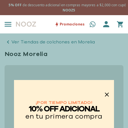
e descuento adicional en compras mayores a $2,000 con cupón:
+ Almoha
NOOZ5
Promociones
Ver Tiendas de colchones en Morelia
Nooz Morelia
¡POR TIEMPO LIMITADO!
10% OFF ADICIONAL
en tu primera compra