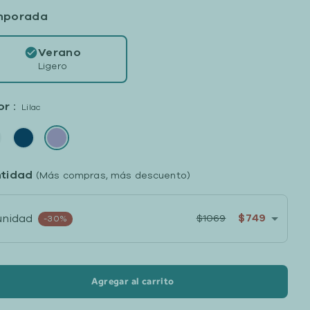
mporada
Verano
Ligero
r :
Lilac
tidad
(Más compras, más descuento)
$749
unidad
$1069
-30%
Agregar al carrito