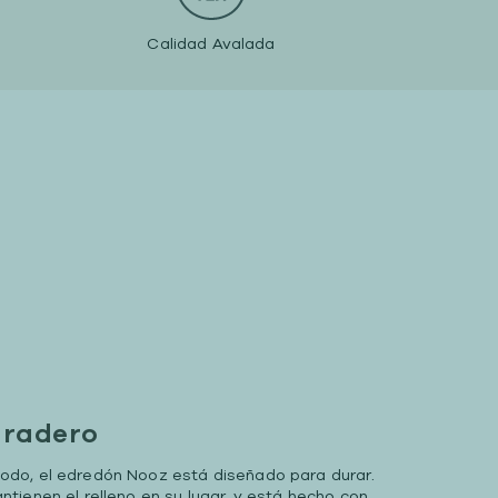
Calidad Avalada
uradero
do, el edredón Nooz está diseñado para durar.
ienen el relleno en su lugar, y está hecho con