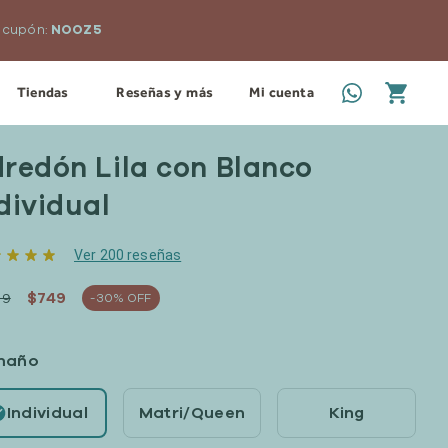
me y/o Prime Fresh.
Tiendas
Reseñas y más
Mi cuenta
redón Lila con Blanco
dividual
Ver 200 reseñas
$749
69
-30% OFF
maño
Individual
Matri/Queen
King