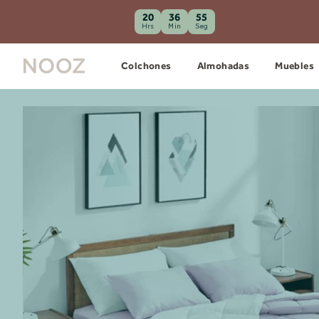
20
36
53
Hrs
Min
Seg
Colchones
Almohadas
Muebles