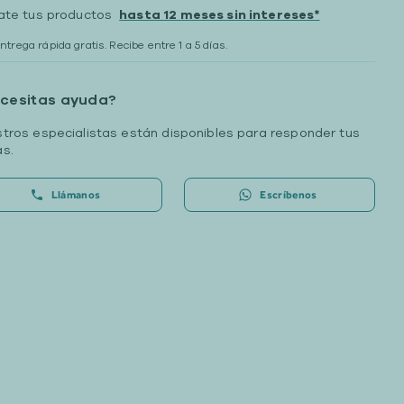
ate tus productos
hasta 12 meses sin intereses*
ntrega rápida gratis. Recibe entre 1 a 5 días.
cesitas ayuda?
tros especialistas están disponibles para responder tus
s.
Llámanos
Escríbenos