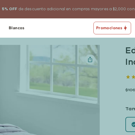
+ Almohadas Essential 2 pack de regalo en la compra de Nooz Pri
Blancos
Promociones
Ed
In
$10
Ta