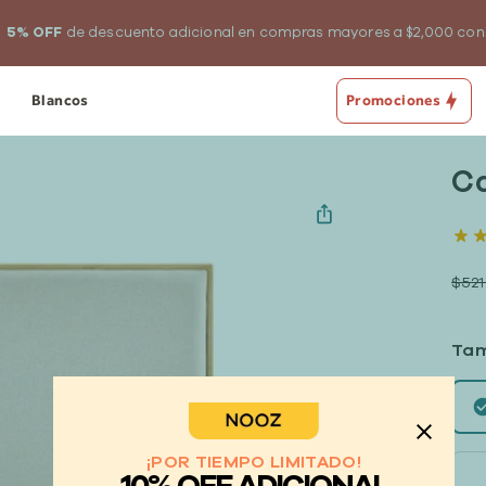
5% OFF
de descuento adicional en compras mayores a $2,000 co
Blancos
Promociones
Ca
$521
Ta
¡POR TIEMPO LIMITADO!