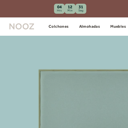
04
12
30
Hrs
Min
Seg
Colchones
Almohadas
Muebles