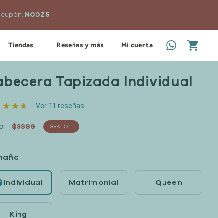
n cupón:
NOOZ5
Tiendas
Reseñas y más
Mi cuenta
becera Tapizada Individual
Ver 11 reseñas
$3389
9
-35% OFF
maño
Individual
Matrimonial
Queen
King