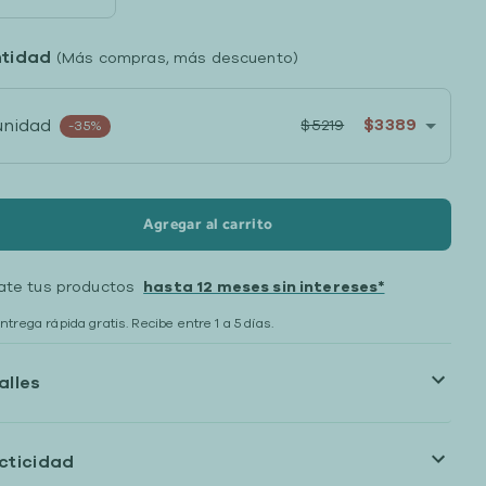
tidad
(Más compras, más descuento)
$3389
unidad
$5219
-35%
Agregar al carrito
ate tus productos
hasta 12 meses sin intereses*
ntrega rápida gratis. Recibe entre 1 a 5 días.
alles
cticidad