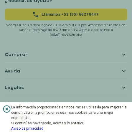
¿Necesitas ayuda?
Llámanos +52 (55) 68278447
Ventas lunes a domingo de 8:00 am a 11:00 pm. Atención a clientes de
lunes a domingo de 8:00 am a 10:00 pm o escríbenos a
hola@nooz.com.mx
Comprar
Ayuda
Legales
Nooz ® 2026 • Todos los precios en nooz.mx son en
La información proporcionada en nooz.mx es utilizada para mejorar la
pesos mexicanos e incluyen impuestos.
comunicación y promociones;usamos cookies para una mejor
experiencia.
Si continúas navegando, aceptas lo anterior.
Aviso de privacidad