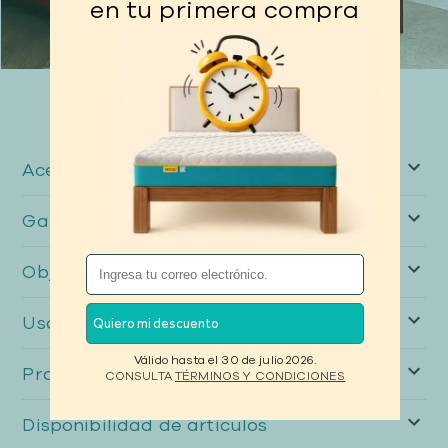
en tu primera compra
Términos y condiciones
Aceptación de los términos y condiciones
Garantía por satisfacción
Objeto
Uso de la página web
Quiero mi descuento
Válido hasta el 30 de julio 2026.
Protección de datos
CONSULTA
TÉRMINOS Y CONDICIONES
Disponibilidad de artículos