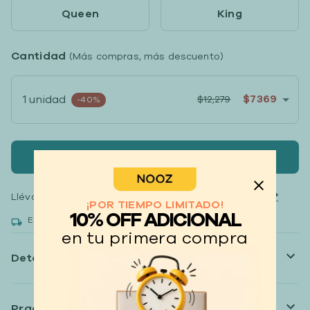
Queen
King
Cantidad
(Más compras, más descuento)
$7369
1 unidad
$12,279
-40%
Agregar al carrito
Llévate tus productos
hasta 12 meses sin intereses*
¡POR TIEMPO LIMITADO!
10% OFF ADICIONAL
Entrega rápida gratis. Recibe entre 1 a 5 días.
en tu primera compra
Detalles
Practicidad