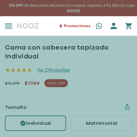
a
5% OFF
de descuento adicional en compras mayores a $2,000 con cupón
NOOZ5
Promociones
Cama con cabecera tapizada
Individual
Ver 244 reseñas
$7369
$12,279
-40% OFF
Tamaño
Individual
Matrimonial