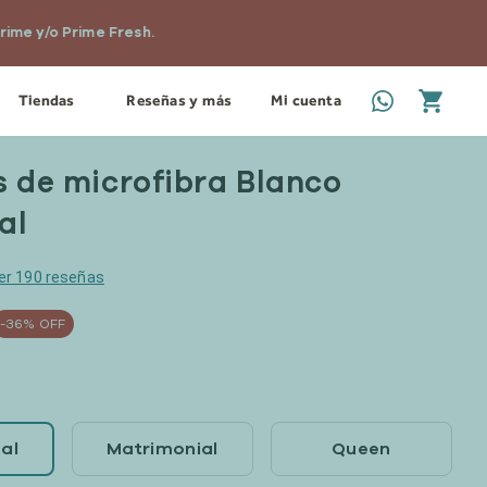
e y/o Prime Fresh.
Tiendas
Reseñas y más
Mi cuenta
 de microfibra Blanco
al
er 190 reseñas
-36% OFF
ual
Matrimonial
Queen