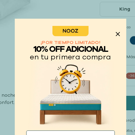
King
Color :
Blanco
¡POR TIEMPO LIMITADO!
10% OFF ADICIONAL
en tu primera compra
Cantidad
(Más
1 unidad
-3
 noches, ideal para aquellos
onfort.
Llévate tus pro
Entrega gratis, 