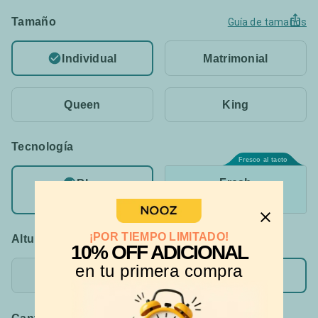
Tamaño
Guía de tamaños
Individual
Matrimonial
Queen
King
Tecnología
Fresco al tacto
Fresh
Plus
Clásica, versión fresca
Durable y comfortable
¡POR TIEMPO LIMITADO!
Altura
10% OFF ADICIONAL
en tu primera compra
24 cm
30 cm