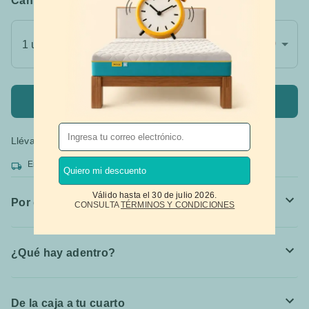
Cantidad
(Más compras, más descuento)
$16,999
$5099
1 unidad
-70%
Agregar al carrito
Llévate tus productos
hasta 12 meses sin intereses*
Entrega rápida gratis. Recibe entre 1 a 5 días.
Quiero mi descuento
Válido hasta el 30 de julio 2026.
Por qué lo vas a amar
CONSULTA
TÉRMINOS Y CONDICIONES
¿Qué hay adentro?
De la caja a tu cuarto