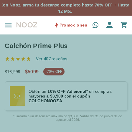
Con Nooz, arma tu descanso completo hasta 70% OFF + Hasta
12 MSI
Promociones
Colchón Prime Plus
Ver 407 reseñas
$16,999
$5099
-70% OFF
Obtén
un
10% OFF Adicional*
en compras
mayores a
$3,500
con el
cupón
COLCHONOOZA
*Limitado a un descuento máximo de $3,000. Válido del 31 de julio al 31 de
agosto del 2026.