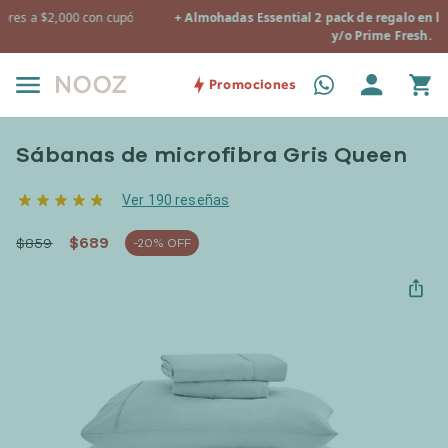
n:
+ Almohadas Essential 2 pack de regalo en la compra de Nooz Prim
y/o Prime Fresh.
Promociones
Sábanas de microfibra Gris Queen
Ver 190 reseñas
$689
$859
-20% OFF