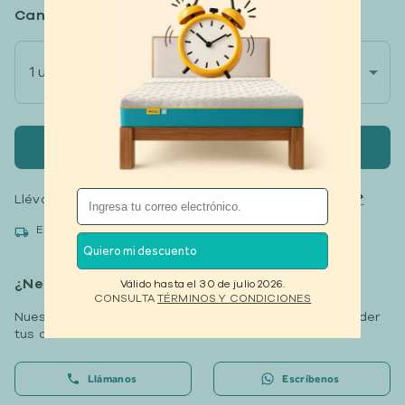
Cantidad
(Más compras, más descuento)
$689
1 unidad
$859
-20%
Agregar al carrito
Llévate tus productos
hasta 12 meses sin intereses*
Entrega rápida gratis. Recibe entre 1 a 5 días.
Quiero mi descuento
¿Necesitas ayuda?
Válido hasta el 30 de julio 2026.
CONSULTA
TÉRMINOS Y CONDICIONES
Nuestros especialistas están disponibles para responder
tus dudas.
Llámanos
Escríbenos