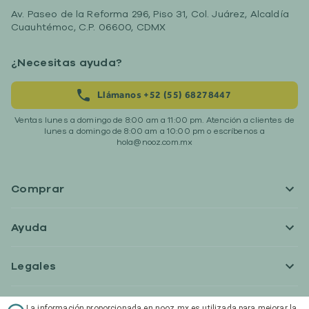
Av. Paseo de la Reforma 296, Piso 31, Col. Juárez, Alcaldía
Sears Insurgentes
Cuauhtémoc, C.P. 06600, CDMX
San Luis Potosí No. 214
Col. Roma CP 06...
¿Necesitas ayuda?
Sears Centro Historico
Llámanos +52 (55) 68278447
Ave. Juárez no. 14 Col.
Ventas lunes a domingo de 8:00 am a 11:00 pm. Atención a clientes de
Centro Histórico...
lunes a domingo de 8:00 am a 10:00 pm o escríbenos a
hola@nooz.com.mx
Comprar
Ayuda
Legales
Nooz ® 2026 • Todos los precios en nooz.mx son en
La información proporcionada en nooz.mx es utilizada para mejorar la