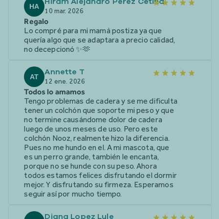
Hiram Alejandro Pérez Cetina
HA
10 mar. 2026
Regalo
Lo compré para mi mamá postiza ya que
quería algo que se adaptara a precio calidad,
no decepcionó ✨🫶
Annette T
AT
12 ene. 2026
Todos lo amamos
Tengo problemas de cadera y se me dificulta
tener un colchón que soporte mi peso y que
no termine causándome dolor de cadera
luego de unos meses de uso. Pero este
colchón Nooz, realmente hizo la diferencia.
Pues no me hundo en el. A mi mascota, que
es un perro grande, también le encanta,
porque no se hunde con su peso. Ahora
todos estamos felices disfrutando el dormir
mejor. Y disfrutando su firmeza. Esperamos
seguir así por mucho tiempo.
Diana Lopez Lule