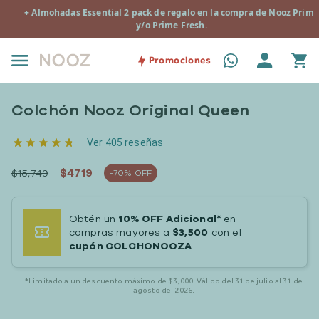
:
+ Almohadas Essential 2 pack de regalo en la compra de Nooz Prime
y/o Prime Fresh.
Promociones
Colchón Nooz Original Queen
Ver 405 reseñas
$4719
$15,749
-70% OFF
Obtén
un
10% OFF Adicional*
en
compras mayores a
$3,500
con el
cupón COLCHONOOZA
*Limitado a un descuento máximo de $3,000. Válido del 31 de julio al 31 de
agosto del 2026.