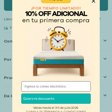
Agregar al carrito
¡POR TIEMPO LIMITADO!
10% OFF ADICIONAL
en tu primera compra
Llévate tus productos
hasta 12 meses sin intereses*
Entrega gratis, recibe a partir del 18 de agosto del 2026.
Conoce el interior de tu colchón
Por qué lo vas a amar
Pruébalo, duérmelo, quédatelo (o no)
De la caja a tu cama:
Quiero mi descuento
Válido hasta el 30 de julio 2026.
CONSULTA
TÉRMINOS Y CONDICIONES