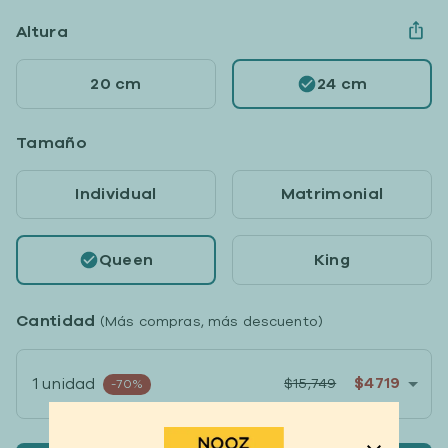
Altura
20 cm
24 cm
Tamaño
Individual
Matrimonial
Queen
King
Cantidad
(Más compras, más descuento)
$4719
1 unidad
$15,749
-70%