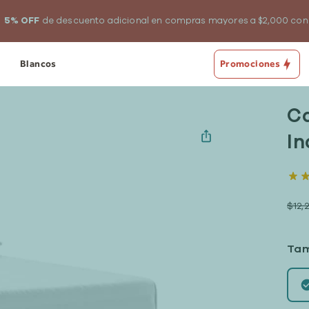
5% OFF
de descuento adicional en compras mayores a $2,000 co
Blancos
Promociones
C
In
$12,
Ta