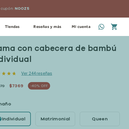
n cupón:
NOOZ5
Tiendas
Reseñas y más
Mi cuenta
ama con cabecera de bambú
dividual
Ver 244 reseñas
$7369
279
-40% OFF
maño
Individual
Matrimonial
Queen