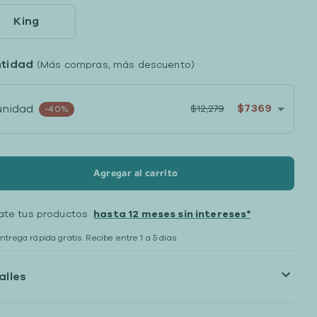
King
tidad
(Más compras, más descuento)
$7369
unidad
$12,279
-40%
Agregar al carrito
ate tus productos
hasta 12 meses sin intereses*
ntrega rápida gratis. Recibe entre 1 a 5 días.
alles