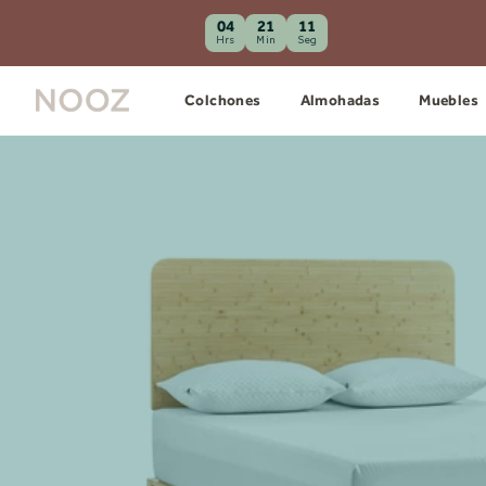
04
21
10
Hrs
Min
Seg
Colchones
Almohadas
Muebles