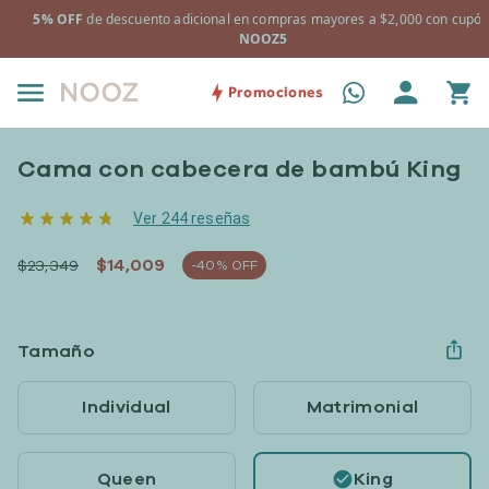
 cupón:
+ Almohadas Essential 2 pack de regalo en la compra de Nooz
y/o Prime Fresh.
Promociones
Cama con cabecera de bambú King
Ver 244 reseñas
$14,009
$23,349
-40% OFF
Tamaño
Individual
Matrimonial
Queen
King