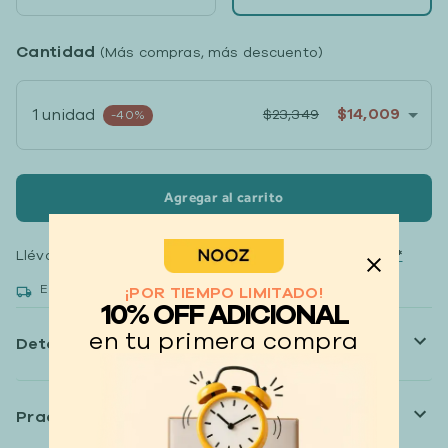
Cantidad
(Más compras, más descuento)
$14,009
1 unidad
$23,349
-40%
Agregar al carrito
Llévate tus productos
hasta 12 meses sin intereses*
Entrega rápida gratis. Recibe entre 1 a 5 días.
¡POR TIEMPO LIMITADO!
10% OFF ADICIONAL
en tu primera compra
Detalles
Practicidad