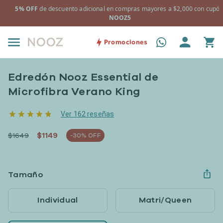
00 con cupón:
+ Almohadas Essential 2 pack de regalo en la compra d
y/o Prime Fresh.
Promociones
Edredón Nooz Essential de
Microfibra Verano King
Ver 162 reseñas
$1149
$1649
-30% OFF
Tamaño
Individual
Matri/Queen