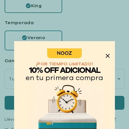
King
Temporada
Verano
Ligero
Cantidad
(Más compras, más descuento)
¡POR TIEMPO LIMITADO!
10% OFF ADICIONAL
en tu primera compra
$1149
1 unidad
$1649
-30%
Agregar al carrito
Llévate tus productos
hasta 12 meses sin intereses*