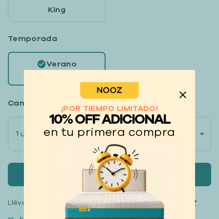
King
Temporada
Verano
Ligero
Cantidad
(Más compras, más descuento)
¡POR TIEMPO LIMITADO!
10% OFF ADICIONAL
en tu primera compra
$939
1 unidad
$1349
-30%
Agregar al carrito
Llévate tus productos
hasta 12 meses sin intereses*