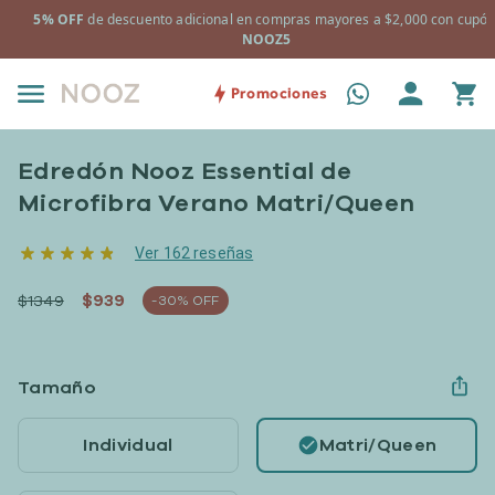
a
5% OFF
de descuento adicional en compras mayores a $2,000 con cupón
NOOZ5
Promociones
Edredón Nooz Essential de
Microfibra Verano Matri/Queen
Ver 162 reseñas
$939
$1349
-30% OFF
Tamaño
Individual
Matri/Queen